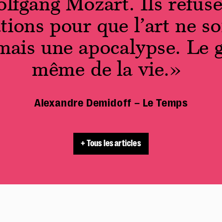
lfgang Mozart. Ils refuse
ations pour que l’art ne so
 mais une apocalypse. Le 
même de la vie.»
Alexandre Demidoff – Le Temps
+ Tous les articles