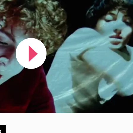
Le Marché
Le restaurant Blé Noir
L'équipe
Emplois & stages
Partenaires
Mécénat & sponsoring
Louer la Comédie
Technique
e