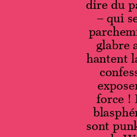
dire du p
– qui s
parchemi
glabre 
hantent l
confes
exposen
force !
blasphé
sont pun