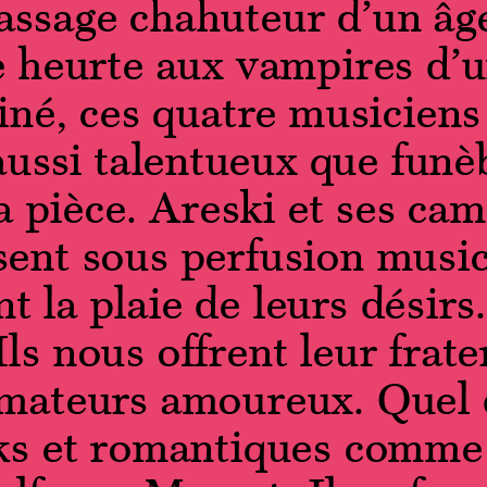
assage chahuteur d’un âge
Police dyslexie :
non
e heurte aux vampires d’
né, ces quatre musiciens
Taille du texte :
par défaut
aussi talentueux que funè
Contrastes :
par défaut
a pièce. Areski et ses ca
sent sous perfusion musica
t la plaie de leurs désirs
 Ils nous offrent leur frate
mateurs amoureux. Quel d
ks et romantiques comme