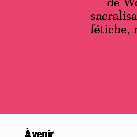
de Wo
sacralis
fétiche,
À venir