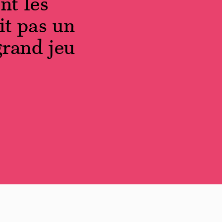
nt les
it pas un
grand jeu