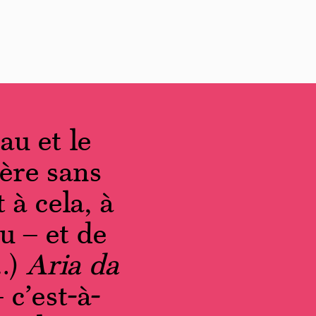
au et le
ibère sans
t à cela, à
u – et de
(…)
Aria da
 c’est-à-