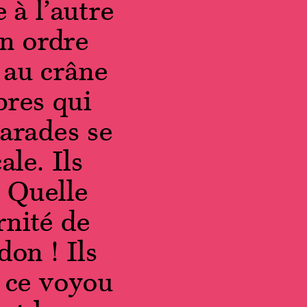
 à l’autre
un ordre
 au crâne
bres qui
marades se
le. Ils
. Quelle
rnité de
on ! Ils
 ce voyou