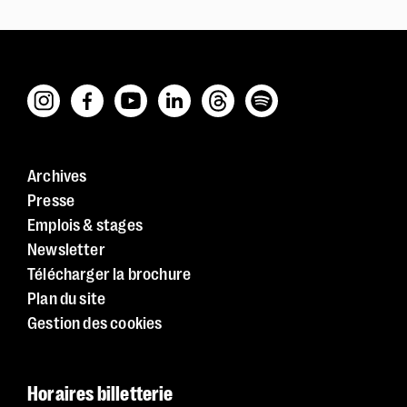
Archives
Presse
Emplois & stages
Newsletter
Télécharger la brochure
Plan du site
Gestion des cookies
Police dyslexie :
non
Taille du texte :
par défaut
Horaires billetterie