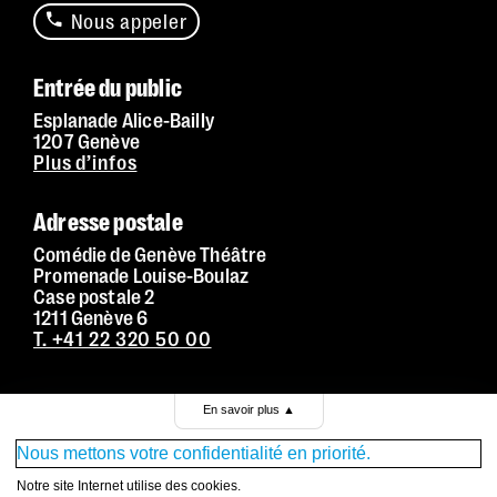
Nous appeler
Entrée du public
Esplanade Alice-Bailly
1207 Genève
Plus d’infos
Adresse postale
Comédie de Genève Théâtre
Promenade Louise-Boulaz
Case postale 2
1211 Genève 6
T. +41 22 320 50 00
Conditions générales de vente
En savoir plus
▲
Mentions légales
Nous mettons votre confidentialité en priorité.
Politique de confidentialité
Notre site Internet utilise des cookies.