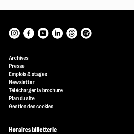
Archives
Presse
Emplois & stages
Newsletter
Télécharger la brochure
Plan du site
Gestion des cookies
Police dyslexie :
non
Taille du texte :
par défaut
Horaires billetterie