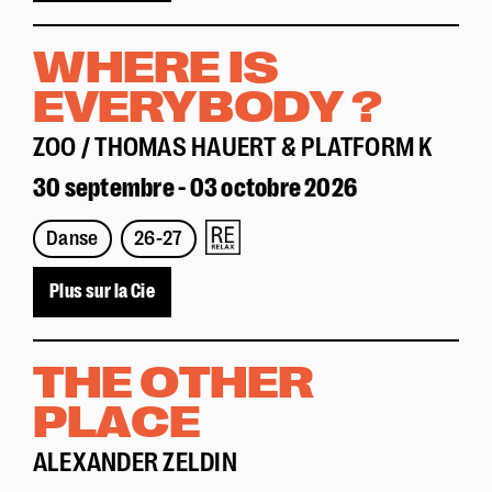
WHERE IS
EVERYBODY ?
ZOO / THOMAS HAUERT & PLATFORM K
30 septembre - 03 octobre 2026
Danse
26-27
Plus sur la Cie
Réserver en ligne
Mon compte
THE OTHER
Votre venue
PLACE
Newsletter
ALEXANDER ZELDIN