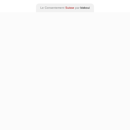
Joël Maillard
Le Consentement
Suisse
par
biskoui
03 - 11 février 2026
Théâtre
Plus sur la Cie
THE
BROTHERHOOD
Carolina Bianchi Y Cara de Cavalo
22 - 25 avril 2026
Théâtre
Performance
Plus sur la Cie