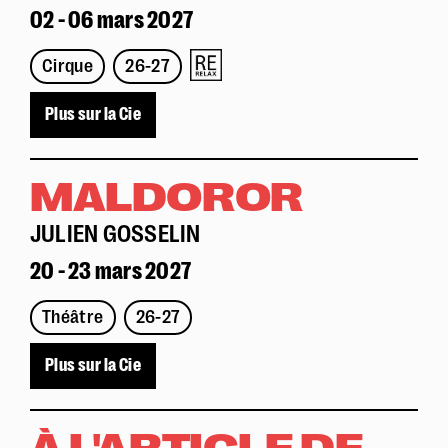
02 - 06 mars 2027
Police dyslexie :
non
Cirque
26-27
Taille du texte :
par défaut
Plus sur la Cie
Contrastes :
par défaut
MALDOROR
JULIEN GOSSELIN
20 - 23 mars 2027
Théâtre
26-27
Plus sur la Cie
À L'ARTICLE DE