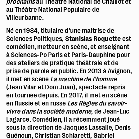
prochains
au Théâtre National de Chaillot et
au Théâtre National Populaire de
Villeurbanne.
Né en 1984, titulaire d’une maîtrise de
Sciences Politiques,
Stanislas Roquette
est
Police dyslexie :
non
comédien, metteur en scène, et enseignant
à Sciences-Po Paris et Paris-Dauphine pour
Taille du texte :
par défaut
des ateliers de pratique théâtrale et de
Contrastes :
par défaut
prise de parole en public. En 2013 à Avignon,
il met en scène
La machine de l’homme
(Jean Vilar et Dom Juan), spectacle repris
en tournée depuis. En 2017, il met en scène
en Russie et en russe
Les Règles du savoir-
vivre dans la société moderne
, de Jean-Luc
Lagarce. Comédien, il a récemment joué
sous la direction de Jacques Lassalle, Denis
Guénoun, Christian Schiaretti, Gabriel