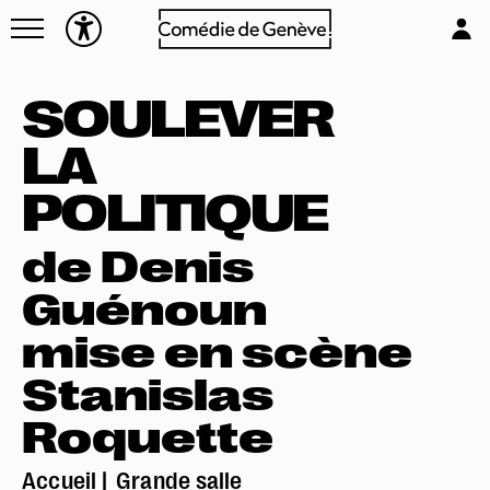
Navettes
L'équipe
Entreprises
Emplois & stages
SOULEVER
Foire aux questions
Partenaires
LA
Mécénat & sponsoring
Louer la Comédie
POLITIQUE
Technique
de Denis
Guénoun
mise en scène
Stanislas
Roquette
Accueil
Grande salle