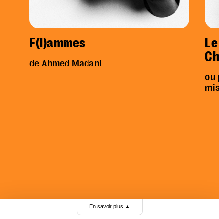
F(l)ammes
Le
Ch
de Ahmed Madani
ou 
mis
En savoir plus
▲