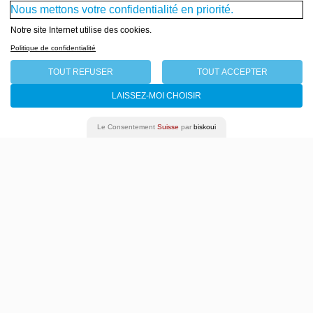
Nous mettons votre confidentialité en priorité.
Notre site Internet utilise des cookies.
Politique de confidentialité
TOUT REFUSER
TOUT ACCEPTER
LAISSEZ-MOI CHOISIR
Le Consentement
Suisse
par
biskoui
Archives
Presse
Emplois & stages
Newsletter
Télécharger la brochure
Plan du site
Gestion des cookies