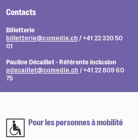
Contacts
Billetterie
billetterie@comedie.ch
/ +41 22 320 50
01
Pauline Décaillet - Référente inclusion
pdecaillet@comedie.ch
/ +41 22 809 60
Réserver en ligne
75
Mon compte
Votre venue
Newsletter
Pour les personnes à mobilité