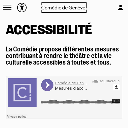
Navettes
L'équipe
Entreprises
Emplois & stages
ACCESSIBILITÉ
Foire aux questions
Partenaires
Mécénat & sponsoring
La Comédie propose différentes mesures
Louer la Comédie
contribuant à rendre le théâtre et la vie
Technique
culturelle accessibles à toutes et tous.