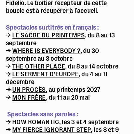
Fidelio. Le boîtier récepteur de cette
boucle est à récupérer à l’accueil.
Contrastes :
par défaut
Spectacles surtitrés en français :
→
LE SACRE DU PRINTEMPS
, du 8 au 13
septembre
→
WHERE IS EVERYBODY ?
, du 30
septembre au 3 octobre
→
THE OTHER PLACE
, du 8 au 14 octobre
→
LE SERMENT D'EUROPE
, du 4 au 11
décembre
→
UN PROCÈS
, au printemps 2027
→
MON FRÈRE
, du 11 au 20 mai
Spectacles sans paroles :
→
HOW ROMANTIC
, les 3 et 4 septembre
→
MY FIERCE IGNORANT STEP
, les 8 et 9