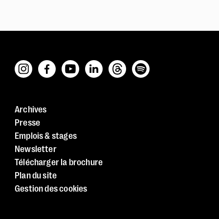
Archives
Presse
Emplois & stages
Newsletter
Télécharger la brochure
Police dyslexie :
non
Plan du site
Taille du texte :
par défaut
Gestion des cookies
Contrastes :
par défaut