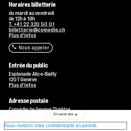
Horaires billetterie
du mardi au vendredi
de 12h à 18h
T. +41 22 320 50 01
billetterie@comedie.ch
Plus d’infos
Nous appeler
Entrée du public
Esplanade Alice-Bailly
1207 Genève
Plus d’infos
Adresse postale
Comédie de Genève Théâtre
Promenade Louise-Boulaz
En savoir plus
▲
Case postale 2
1211 Genève 6
Nous mettons votre confidentialité en priorité.