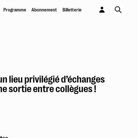
Programme
Abonnement
Billetterie
JE SORS !
Abonnement 6 spectacles au choix
En savoir plus
PASS PARTOUT
n lieu privilégié d’échanges
Pour les moins de 26 ans
e sortie entre collègues !
En savoir plus