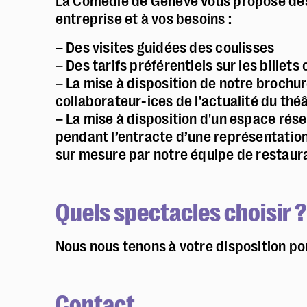
La Comédie de Genève vous propose des o
entreprise et à vos besoins :
Présentation
Productions & tournées
– Des visites guidées des coulisses
Coproductions
– Des tarifs préférentiels sur les billet
– La mise à disposition de notre brochu
Workshops
collaborateur-ices de l'actualité du thé
– La mise à disposition d'un espace rése
pendant l’entracte d’une représentati
sur mesure par notre équipe de restaura
Quels spectacles choisir ?
Nous nous tenons à votre disposition p
Contact