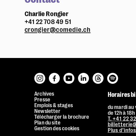
Charlie Rongier
+41 22 708 49 51
crongier@comedie.ch
Archives
Horaires bi
Presse
Emplois & stages
du mardi au
Newsletter
de 12h à 18h
Télécharger la brochure
T. +41 22 3
Plan du site
billetteri
Gestion des cookies
Facile à lire et à comprendre (FALC)
Plus d’info