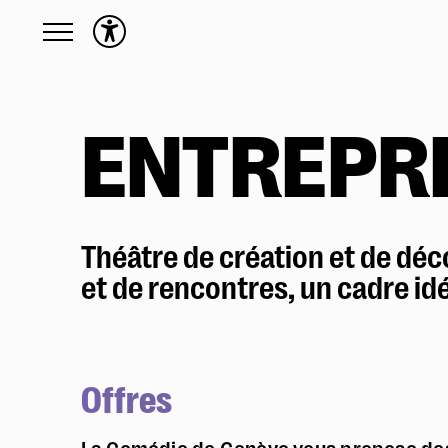
Programme
Toute la saison
ENTREPR
Calendrier
English friendly
Précédemment
Actions culturelles
Théâtre de création et de déc
et de rencontres, un cadre idé
Présentation des Actions culturelles
Activités
En situation de handicap
Écoles
Offres
Familles
Production