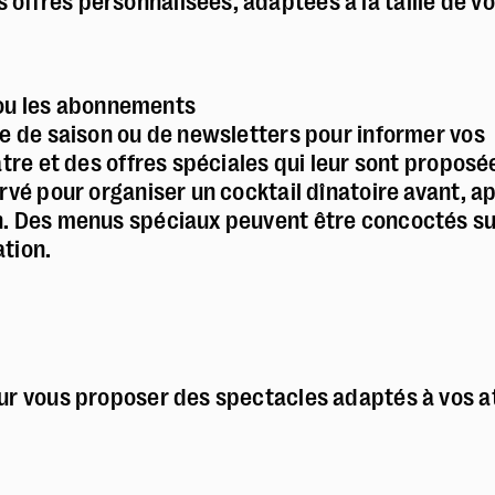
ffres personnalisées, adaptées à la taille de vo
Le Marché
Le restaurant Blé Noir
L'équipe
s ou les abonnements
Emplois & stages
re de saison ou de newsletters pour informer vos
Partenaires
âtre et des offres spéciales qui leur sont proposé
Mécénat & sponsoring
rvé pour organiser un cocktail dînatoire avant, a
Louer la Comédie
on. Des menus spéciaux peuvent être concoctés s
Technique
tion.
Police dyslexie :
non
our vous proposer des spectacles adaptés à vos a
Taille du texte :
par défaut
Contrastes :
par défaut