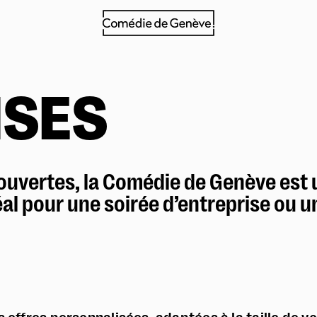
Billetterie
Tarifs et points de vente
ISES
Billetterie en ligne
Abonnements
Samedi à tout prix
L'après-midi aussi
ouvertes, la Comédie de Genève est u
Navettes
al pour une soirée d’entreprise ou un
Entreprises
Foire aux questions
La Comédie
Infos pratiques
Le théâtre