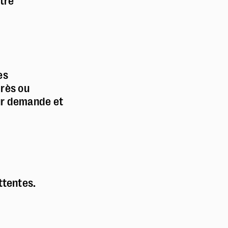
tre
es
près ou
ur demande et
ttentes.