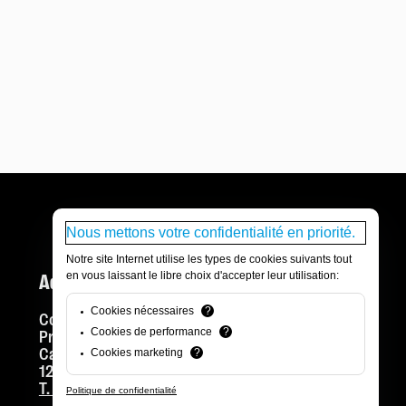
Nous mettons votre confidentialité en priorité.
Notre site Internet utilise les types de cookies suivants tout
en vous laissant le libre choix d'accepter leur utilisation:
Adresse postale
Cookies nécessaires
?
Comédie de Genève Théâtre
Cookies de performance
?
Promenade Louise-Boulaz
Case postale 2
Cookies marketing
?
1211 Genève 6
T. +41 22 320 50 00
Politique de confidentialité