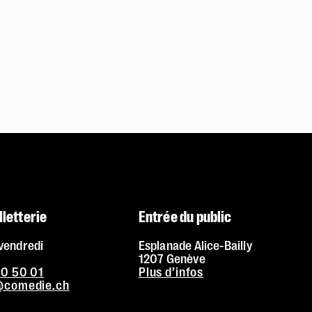
lletterie
Entrée du public
 vendredi
Esplanade Alice-Bailly
1207 Genève
20 50 01
Plus d’infos
e@comedie.ch
s