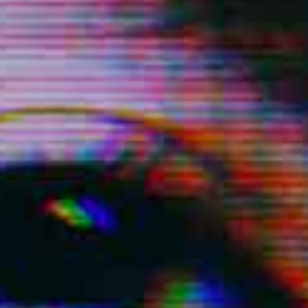
Le Marché
Le restaurant Blé Noir
L'équipe
Emplois & stages
Partenaires
Mécénat & sponsoring
Louer la Comédie
Technique