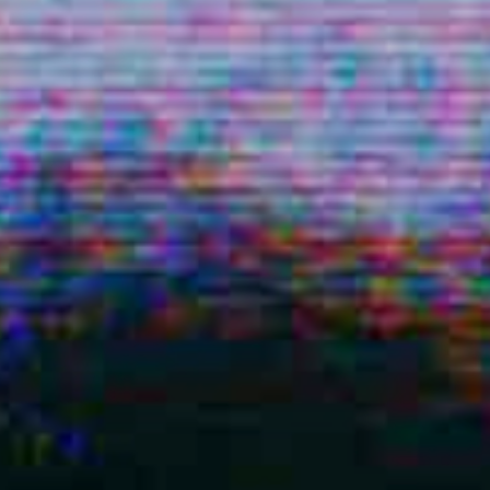
Police dyslexie :
non
Taille du texte :
par défaut
Contrastes :
par défaut