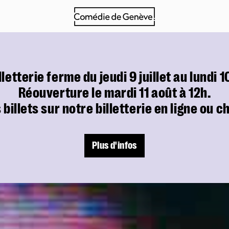
Billetterie
Tarifs et points de vente
Billetterie en ligne
illetterie ferme du jeudi 9 juillet au lundi 1
Abonnements
Réouverture le mardi 11 août à 12h.
Samedi à tout prix
s billets sur notre billetterie en ligne ou 
L'après-midi aussi
Navettes
Plus d'infos
Entreprises
Foire aux questions
La Comédie
Infos pratiques
Le théâtre