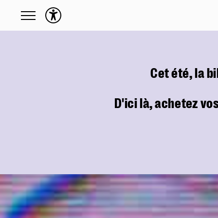
Programme
Toute la saison
Calendrier
Cet été, la b
English friendly
Précédemment
D'ici là, achetez vo
Actions culturelles
Présentation des Actions culturelles
Activités
En situation de handicap
Écoles
Familles
Production