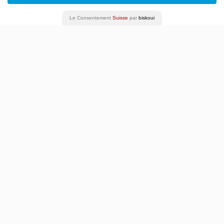
Esplanade Alice-Bailly
Le Consentement
Suisse
par
biskoui
1207 Genève
Plus d’infos
Adresse postale
Comédie de Genève Théâtre
Promenade Louise-Boulaz
Case postale 2
1211 Genève 6
T. +41 22 320 50 00
Conditions générales de vente
Mentions légales
Politique de confidentialité