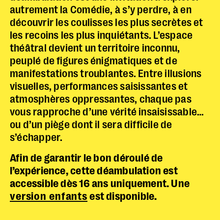
autrement la Comédie, à s’y perdre, à en
découvrir les coulisses les plus secrètes et
les recoins les plus inquiétants. L’espace
théâtral devient un territoire inconnu,
peuplé de figures énigmatiques et de
manifestations troublantes. Entre illusions
visuelles, performances saisissantes et
atmosphères oppressantes, chaque pas
vous rapproche d’une vérité insaisissable…
ou d’un piège dont il sera difficile de
s’échapper.
Police dyslexie :
non
Afin de garantir le bon déroulé de
Taille du texte :
par défaut
l’expérience, cette déambulation est
Contrastes :
par défaut
accessible dès 16 ans uniquement. Une
version enfants
est disponible.