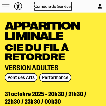
Navettes
L'équipe
Entreprises
Emplois & stages
APPARITION
Foire aux questions
Partenaires
LIMINALE
Mécénat & sponsoring
Louer la Comédie
CIE DU FIL À
Technique
RETORDRE
VERSION ADULTES
Pont des Arts
Performance
Réserver en ligne
31 octobre 2025 - 20h30 / 21h30 /
Mon compte
22h30 / 23h30 / 00h30
Votre venue