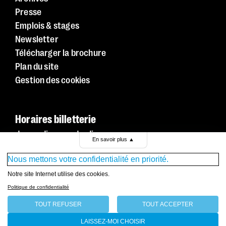
Presse
Emplois & stages
Newsletter
Télécharger la brochure
Plan du site
Gestion des cookies
Horaires billetterie
du mardi au vendredi
En savoir plus
▲
de 12h à 18h
T. +41 22 320 50 01
Nous mettons votre confidentialité en priorité.
billetterie@comedie.ch
Plus d’infos
Notre site Internet utilise des cookies.
Politique de confidentialité
Nous appeler
TOUT REFUSER
TOUT ACCEPTER
LAISSEZ-MOI CHOISIR
Entrée du public