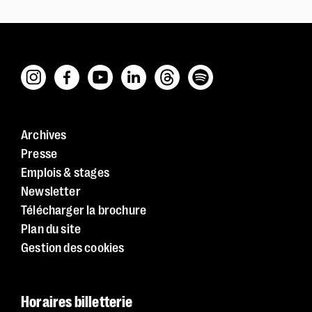
Archives
Presse
Emplois & stages
Newsletter
Télécharger la brochure
Plan du site
Gestion des cookies
Police dyslexie :
non
Taille du texte :
par défaut
Horaires billetterie