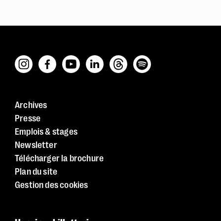
Police dyslexie :
non
Archives
Taille du texte :
par défaut
Presse
Contrastes :
par défaut
Emplois & stages
Newsletter
Télécharger la brochure
Plan du site
Gestion des cookies