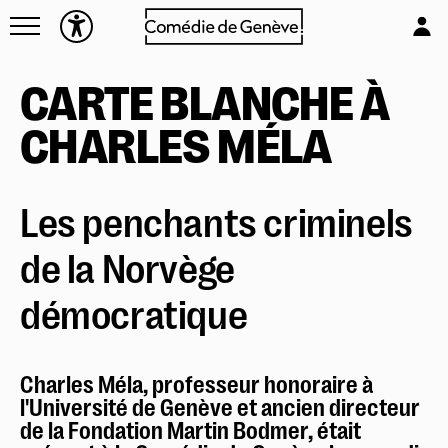
Navettes
L'équipe
Entreprises
Emplois & stages
CARTE BLANCHE À
Foire aux questions
Partenaires
CHARLES MÉLA
Mécénat & sponsoring
Réserver en ligne
Louer la Comédie
Mon compte
Technique
Les penchants criminels
Votre venue
Newsletter
de la Norvège
démocratique
Charles Méla, professeur honoraire à
l'Université de Genève et ancien directeur
de la Fondation Martin Bodmer, était