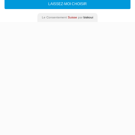
Gestion des cookies
LAISSEZ-MOI CHOISIR
Le Consentement
Suisse
par
biskoui
Horaires billetterie
du mardi au vendredi
de 12h à 18h
T. +41 22 320 50 01
billetterie@comedie.ch
Plus d’infos
Nous appeler
Entrée du public
Esplanade Alice-Bailly
1207 Genève
Plus d’infos
Adresse postale
Comédie de Genève Théâtre