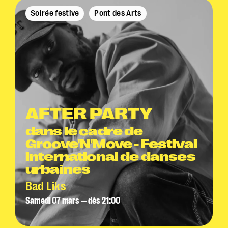
Soirée festive
Pont des Arts
AFTER PARTY
dans le cadre de
Groove'N'Move - Festival
international de danses
urbaines
Bad Liks
Samedi 07 mars — dès 21:00