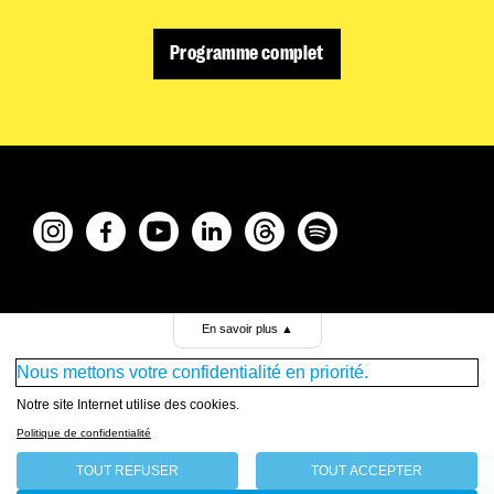
Programme complet
Archives
En savoir plus
▲
Presse
Nous mettons votre confidentialité en priorité.
Emplois & stages
Notre site Internet utilise des cookies.
Newsletter
Politique de confidentialité
Télécharger la brochure
Plan du site
TOUT REFUSER
TOUT ACCEPTER