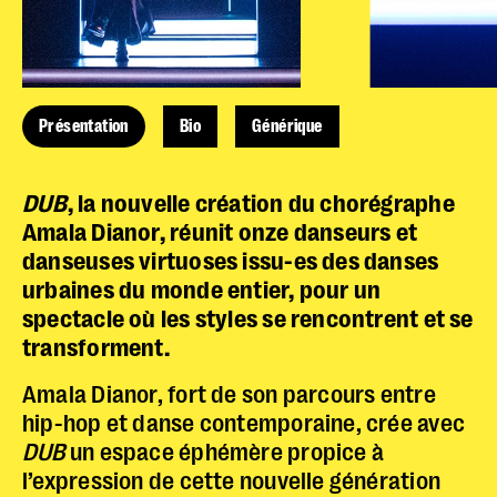
Présentation
Bio
Générique
DUB
, la nouvelle création du chorégraphe
Amala Dianor, réunit onze danseurs et
danseuses virtuoses issu-es des danses
urbaines du monde entier, pour un
spectacle où les styles se rencontrent et se
transforment.
Amala Dianor, fort de son parcours entre
hip-hop et danse contemporaine, crée avec
DUB
un espace éphémère propice à
l’expression de cette nouvelle génération