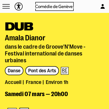
Navettes
L'équipe
Entreprises
Emplois & stages
DUB
Foire aux questions
Partenaires
Mécénat & sponsoring
Amala Dianor
Louer la Comédie
dans le cadre de Groove'N'Move -
Technique
Festival international de danses
urbaines
Danse
Pont des Arts
Accueil
France
Environ 1h
Samedi 07 mars — 20h00