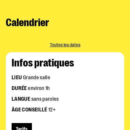
Calendrier
Police dyslexie :
non
Taille du texte :
par défaut
Contrastes :
par défaut
Toutes les dates
Infos pratiques
LIEU
Grande salle
DURÉE
environ 1h
LANGUE
sans paroles
ÂGE CONSEILLÉ
12+
Tarifs