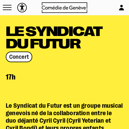
Navettes
L'équipe
Entreprises
Emplois & stages
LE SYNDICAT
Foire aux questions
Partenaires
DU FUTUR
Mécénat & sponsoring
Louer la Comédie
Réserver en ligne
Concert
Technique
Mon compte
17h
Votre venue
Newsletter
Le Syndicat du Futur est un groupe musical
genevois né de la collaboration entre le
duo déjanté Cyril Cyril (Cyril Yeterian et
Cyril Bondi) et leurs propres enfants