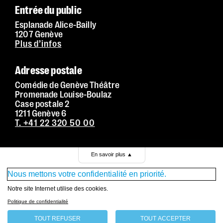
Entrée du public
Esplanade Alice-Bailly
1207 Genève
Plus d’infos
Adresse postale
Comédie de Genève Théâtre
Promenade Louise-Boulaz
Case postale 2
1211 Genève 6
T. +41 22 320 50 00
Conditions générales de vente
En savoir plus
▲
Mentions légales
Nous mettons votre confidentialité en priorité.
Politique de confidentialité
Notre site Internet utilise des cookies.
Politique de confidentialité
TOUT REFUSER
TOUT ACCEPTER