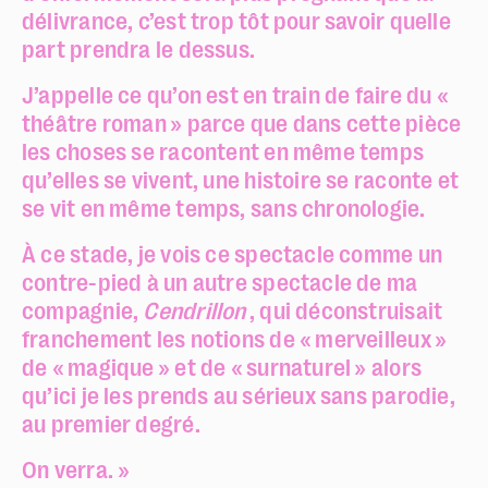
délivrance, c’est trop tôt pour savoir quelle
part prendra le dessus.
J’appelle ce qu’on est en train de faire du «
théâtre roman » parce que dans cette pièce
les choses se racontent en même temps
qu’elles se vivent, une histoire se raconte et
se vit en même temps, sans chronologie.
Police dyslexie :
non
À ce stade, je vois ce spectacle comme un
contre-pied à un autre spectacle de ma
Taille du texte :
par défaut
compagnie,
Cendrillon
, qui déconstruisait
franchement les notions de « merveilleux »
Contrastes :
par défaut
de « magique » et de « surnaturel » alors
qu’ici je les prends au sérieux sans parodie,
au premier degré.
On verra. »