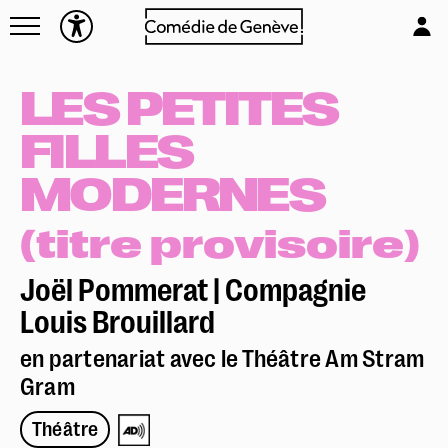
Navettes
L'équipe
Entreprises
Emplois & stages
LES PETITES
Foire aux questions
Partenaires
FILLES
Mécénat & sponsoring
Louer la Comédie
MODERNES
Technique
(titre provisoire)
Joël Pommerat | Compagnie
Louis Brouillard
en partenariat avec le Théâtre Am Stram
Gram
Théâtre