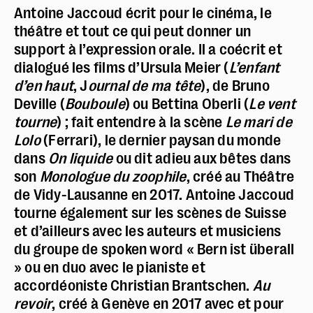
Antoine Jaccoud écrit pour le cinéma, le
théâtre et tout ce qui peut donner un
support à l’expression orale. Il a coécrit et
dialogué les films d’Ursula Meier (
L’enfant
d’en haut
, J
ournal de ma tête
), de Bruno
Deville (
Bouboule
) ou Bettina Oberli (
Le vent
tourne
) ; fait entendre à la scène
Le mari de
Lolo
(Ferrari), le dernier paysan du monde
dans
On liquide
ou dit adieu aux bêtes dans
son
Monologue du zoophile
, créé au Théâtre
de Vidy-Lausanne en 2017. Antoine Jaccoud
tourne également sur les scènes de Suisse
et d’ailleurs avec les auteurs et musiciens
du groupe de spoken word « Bern ist überall
» ou en duo avec le pianiste et
accordéoniste Christian Brantschen.
Au
revoir
, créé à Genève en 2017 avec et pour