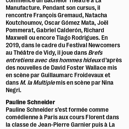
commence un Bachelor Théâtre à La
Manufacture. Pendant son cursus, il
rencontre François Gremaud, Natacha
Koutchoumov, Oscar Gómez Mata, Joël
Pommerat, Gabriel Calderón, Richard
Maxwell ou encore Tiago Rodrigues. En
2019, dans le cadre du Festival Newcomers
au Théâtre de Vidy, il joue dans
Brefs
entretiens avec des hommes hideux
d’après
des nouvelles de David Foster Wallace mis
en scène par Guillaumarc Froidevaux et
dans
M. la Multiple
mis en scène par Nina
Negri.
Pauline Schneider
Pauline Schneider s’est formée comme
comédienne à Paris aux cours Florent dans
la classe de Jean-Pierre Garnier puis à La