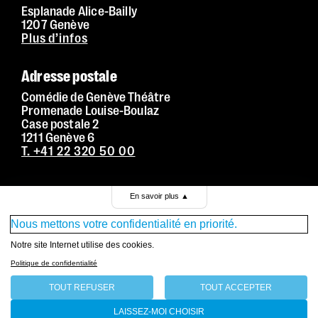
Esplanade Alice-Bailly
1207 Genève
Plus d’infos
Adresse postale
Comédie de Genève Théâtre
Promenade Louise-Boulaz
Case postale 2
1211 Genève 6
T. +41 22 320 50 00
Conditions générales de vente
En savoir plus
▲
Mentions légales
Nous mettons votre confidentialité en priorité.
Politique de confidentialité
Notre site Internet utilise des cookies.
Politique de confidentialité
TOUT REFUSER
TOUT ACCEPTER
LAISSEZ-MOI CHOISIR