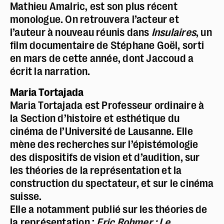
Mathieu Amalric, est son plus récent
monologue. On retrouvera l’acteur et
l’auteur à nouveau réunis dans
Insulaires
, un
film documentaire de Stéphane Goël, sorti
en mars de cette année, dont Jaccoud a
écrit la narration.
Maria Tortajada
Maria Tortajada est Professeur ordinaire à
la Section d’histoire et esthétique du
cinéma de l’Université de Lausanne. Elle
mène des recherches sur l’épistémologie
Police dyslexie :
non
des dispositifs de vision et d’audition, sur
Taille du texte :
par défaut
les théories de la représentation et la
construction du spectateur, et sur le cinéma
Contrastes :
par défaut
suisse.
Elle a notamment publié sur les théories de
la représentation :
Eric Rohmer : Le