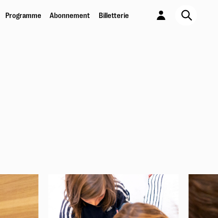
Programme
Abonnement
Billetterie
JE SORS !
Abonnement 6 spectacles au choix
En savoir plus
PASS PARTOUT
Pour les moins de 26 ans
En savoir plus