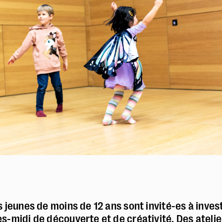
Le Marché
Le restaurant Blé Noir
L'équipe
Emplois & stages
Partenaires
Mécénat & sponsoring
Louer la Comédie
Technique
 jeunes de moins de 12 ans sont invité-es à invest
s-midi de découverte et de créativité. Des atelie