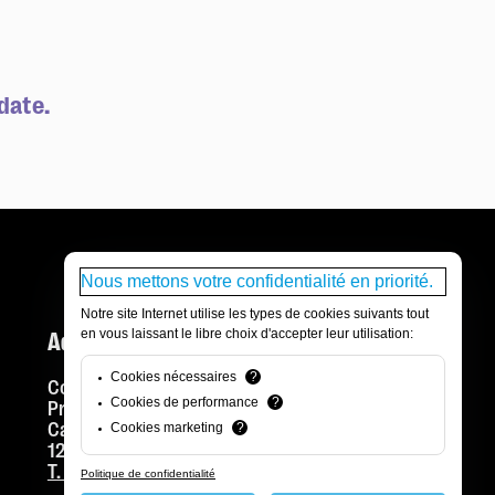
date.
Nous mettons votre confidentialité en priorité.
Notre site Internet utilise les types de cookies suivants tout
en vous laissant le libre choix d'accepter leur utilisation:
Adresse postale
Cookies nécessaires
?
Comédie de Genève Théâtre
Cookies de performance
?
Promenade Louise-Boulaz
Case postale 2
Cookies marketing
?
1211 Genève 6
T. +41 22 320 50 00
Politique de confidentialité