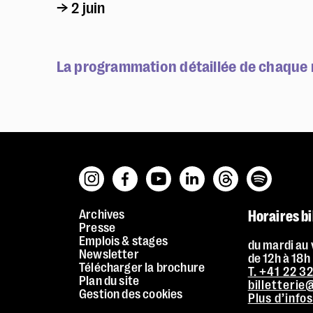
→ 2 juin
La programmation détaillée de chaque 
Archives
Horaires bi
Presse
Emplois & stages
du mardi au
Newsletter
Facile à lire et à comprendre (FALC)
de 12h à 18h
Télécharger la brochure
T. +41 22 3
Plan du site
billetteri
Gestion des cookies
Plus d’info