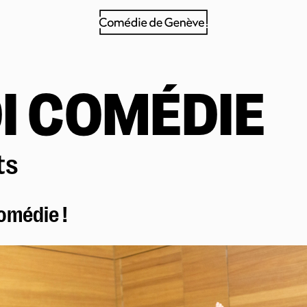
Billetterie
Tarifs et points de vente
I COMÉDIE
Billetterie en ligne
Abonnements
Samedi à tout prix
ts
L'après-midi aussi
Navettes
Entreprises
omédie !
Foire aux questions
La Comédie
Infos pratiques
Le théâtre