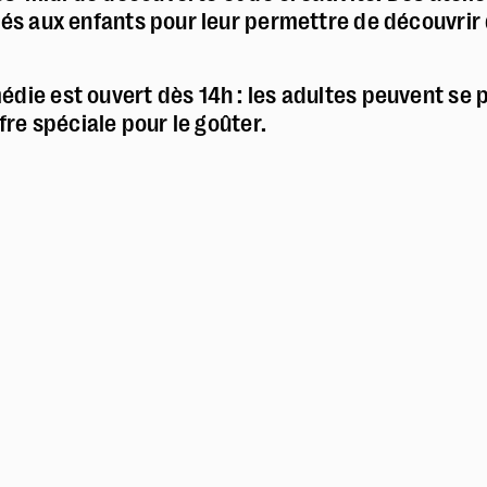
sés aux enfants pour leur permettre de découvrir
édie est ouvert dès 14h : les adultes peuvent se 
ffre spéciale pour le goûter.
Police dyslexie :
non
Taille du texte :
par défaut
Contrastes :
par défaut