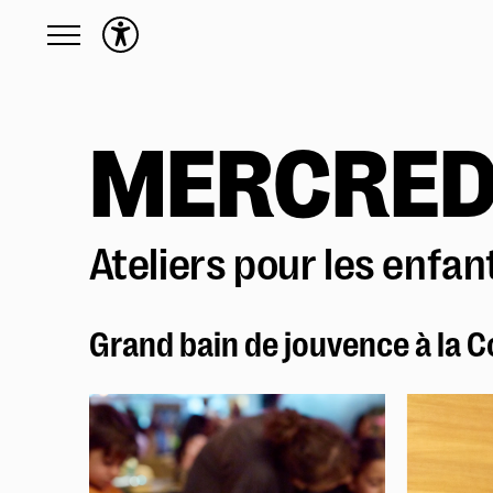
Programme
Toute la saison
MERCRED
Calendrier
English friendly
Précédemment
Ateliers pour les enfan
Actions culturelles
Présentation des Actions culturelles
Grand bain de jouvence à la C
Activités
En situation de handicap
Écoles
Familles
Production