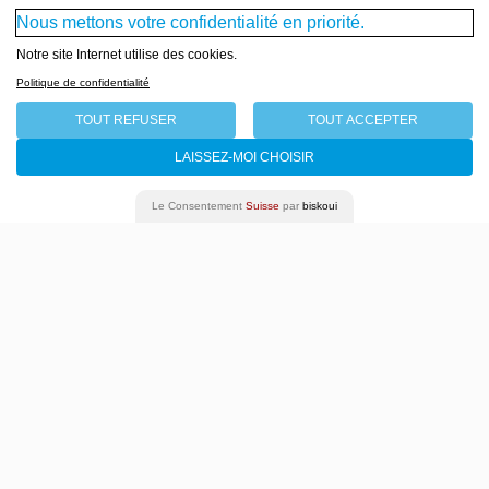
Nous mettons votre confidentialité en priorité.
Théâtre
Notre site Internet utilise des cookies.
Politique de confidentialité
TOUT REFUSER
TOUT ACCEPTER
LAISSEZ-MOI CHOISIR
Le Consentement
Suisse
par
biskoui
LE GRAND CAHIER
Dire les maux d’enfance
VALENTIN ROSSIER / D’après Agota Kristof
04 - 09 octobre 2022