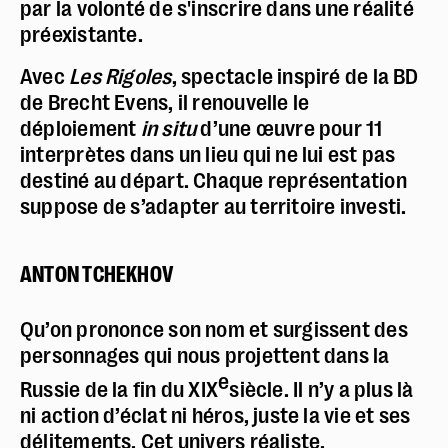
par la volonté de s'inscrire dans une réalité
préexistante.
Avec
Les Rigoles
, spectacle inspiré de la BD
de Brecht Evens, il renouvelle le
déploiement
in situ
d’une œuvre pour 11
Police dyslexie :
non
interprètes dans un lieu qui ne lui est pas
destiné au départ. Chaque représentation
Taille du texte :
par défaut
suppose de s’adapter au territoire investi.
Contrastes :
par défaut
ANTON TCHEKHOV
Qu’on prononce son nom et surgissent des
personnages qui nous projettent dans la
e
Russie de la fin du XIX
siècle. Il n’y a plus là
ni action d’éclat ni héros, juste la vie et ses
délitements. Cet univers réaliste,