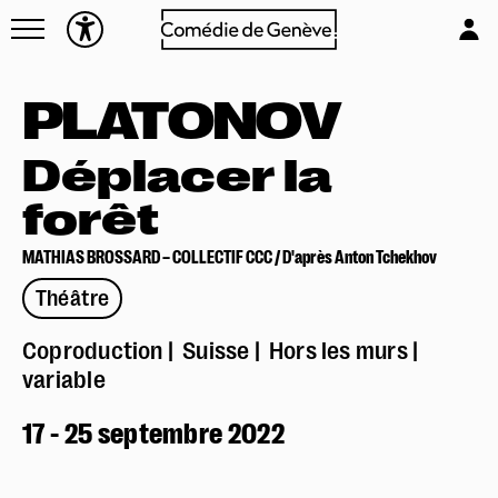
Navettes
L'équipe
Entreprises
Emplois & stages
PLATONOV
Foire aux questions
Partenaires
Mécénat & sponsoring
Déplacer la
Louer la Comédie
forêt
Technique
MATHIAS BROSSARD – COLLECTIF CCC / D'après Anton Tchekhov
Théâtre
Coproduction
Suisse
Hors les murs
variable
17 - 25 septembre 2022