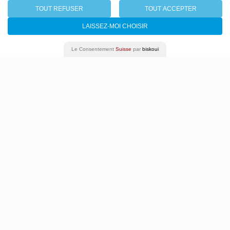
07 - 17 juin 2023
TOUT REFUSER
TOUT ACCEPTER
LAISSEZ-MOI CHOISIR
Le Consentement
Suisse
par
biskoui
Programme complet
Archives
Presse
Emplois & stages
Newsletter