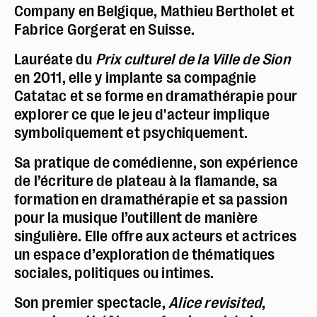
Company en Belgique, Mathieu Bertholet et
Fabrice Gorgerat en Suisse.
Lauréate du
Prix culturel de la Ville de Sion
en 2011, elle y implante sa compagnie
Catatac et se forme en dramathérapie pour
explorer ce que le jeu d'acteur implique
symboliquement et psychiquement.
Sa pratique de comédienne, son expérience
de l’écriture de plateau à la flamande, sa
formation en dramathérapie et sa passion
pour la musique l’outillent de manière
Police dyslexie :
non
singulière. Elle offre aux acteurs et actrices
Taille du texte :
par défaut
un espace d’exploration de thématiques
sociales, politiques ou intimes.
Contrastes :
par défaut
Son premier spectacle,
Alice revisited
,