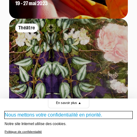
19 - 27 mai 2023
Théâtre
ANNULÉ – LES
En savoir plus
▲
ÉMIGRANTS
Nous mettons votre confidentialité en priorité.
Jouer à fleur de peau
Notre site Internet utilise des cookies.
Politique de confidentialité
KRYSTIAN LUPA / d'après W. G. Sebald