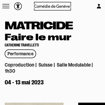
Navettes
L'équipe
Entreprises
Emplois & stages
MATRICIDE
Foire aux questions
Partenaires
Mécénat & sponsoring
Faire le mur
Louer la Comédie
CATHERINE TRAVELLETTI
Technique
Performance
Coproduction
Suisse
Salle Modulable
1h30
04 - 13 mai 2023