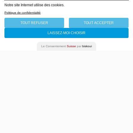
Notre site Internet utilise des cookies.
LA GIOIA
Politique de confidentialité
S’emparer de la joie, la
TOUT REFUSER
TOUT ACCEPTER
perdre, la chercher
LAISSEZ-MOI CHOISIR
encore et encore
Pippo Delbono
Le Consentement
Suisse
par
biskoui
20 - 24 novembre 2019
Programme complet