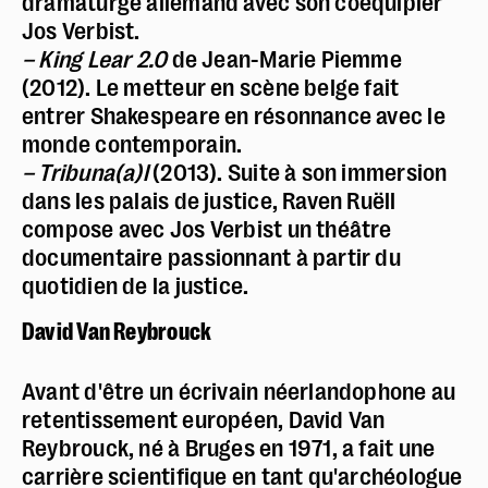
dramaturge allemand avec son coéquipier
Jos Verbist.
– King Lear 2.0
de Jean-Marie Piemme
(2012). Le metteur en scène belge fait
entrer Shakespeare en résonnance avec le
Police dyslexie :
non
monde contemporain.
– Tribuna(a)l
(2013). Suite à son immersion
Taille du texte :
par défaut
dans les palais de justice, Raven Ruëll
Contrastes :
par défaut
compose avec Jos Verbist un théâtre
documentaire passionnant à partir du
quotidien de la justice.
David Van Reybrouck
Avant d'être un écrivain néerlandophone au
retentissement européen, David Van
Reybrouck, né à Bruges en 1971, a fait une
carrière scientifique en tant qu'archéologue