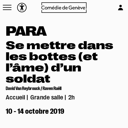
Navettes
L'équipe
Entreprises
Emplois & stages
PARA
Foire aux questions
Partenaires
Mécénat & sponsoring
Se mettre dans
Louer la Comédie
les bottes (et
Technique
l’âme) d’un
soldat
David Van Reybrouck / Raven Ruëll
Accueil
Grande salle
2h
10 - 14 octobre 2019