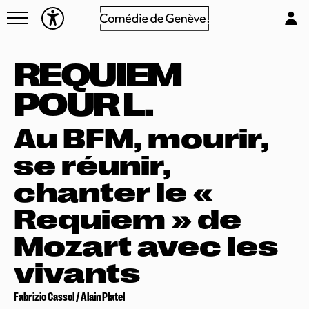
Navettes
L'équipe
Entreprises
Emplois & stages
REQUIEM
Foire aux questions
Partenaires
POUR L.
Mécénat & sponsoring
Louer la Comédie
Au BFM, mourir,
Technique
se réunir,
chanter le «
Requiem » de
Mozart avec les
vivants
Fabrizio Cassol / Alain Platel