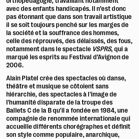
orthopédagogie, travaillant notamment
avec des enfants handicapés. Il n’est donc
pas étonnant que dans son travail artistique
il se soit toujours penché sur les marges de
la société et la souffrance des hommes,
celle des réprouvés, des délaissés, des fous,
notamment dans le spectacle
VSPRS
, qui a
marqué les esprits au Festival d’Avignon de
2006.
Alain Platel crée des spectacles où danse,
théâtre et musique se côtoient sans
hiérarchie, des spectacles à l'image de
l'humanité disparate de la troupe des
Police dyslexie :
non
Ballets C de la B qu'il a fondée en 1984, une
compagnie de renommée internationale qui
Taille du texte :
par défaut
accueille différents chorégraphes et définit
Contrastes :
par défaut
son style comme populaire, anarchique,