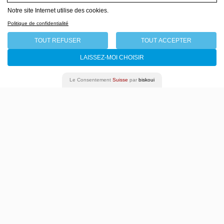
Se demander ce qu'est
Notre site Internet utilise des cookies.
la Suisse aujourd'hui
Politique de confidentialité
Antoinette Rychner / Maya Bösch
TOUT REFUSER
TOUT ACCEPTER
28 novembre - 06 décembre 2019
LAISSEZ-MOI CHOISIR
Le Consentement
Suisse
par
biskoui
Programme complet
Archives