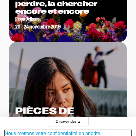
perdre, la chercher
encore et encore
Pippo Delbono
20 - 24 novembre 2019
PIÈCES DE
GUERRE EN
En savoir plus
▲
SUISSE
Nous mettons votre confidentialité en priorité.