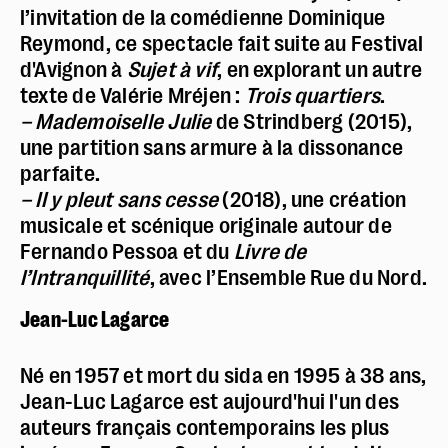
l’invitation de la comédienne Dominique
Reymond, ce spectacle fait suite au Festival
d'Avignon à
Sujet à vif
, en explorant un autre
texte de Valérie Mréjen :
Trois quartiers
.
– Mademoiselle Julie
de Strindberg (2015),
une partition sans armure à la dissonance
Police dyslexie :
non
parfaite.
– Il y pleut sans cesse
(2018), une création
Taille du texte :
par défaut
musicale et scénique originale autour de
Contrastes :
par défaut
Fernando Pessoa et du
Livre de
l’Intranquillité
, avec l’Ensemble Rue du Nord.
Jean-Luc Lagarce
Né en 1957 et mort du sida en 1995 à 38 ans,
Jean-Luc Lagarce est aujourd'hui l'un des
auteurs français contemporains les plus