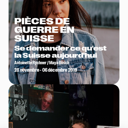
PIÈCES DE
GUERRE EN
SUISSE
Se demander ce qu'est
la Suisse aujourd'hui
Antoinette Rychner / Maya Bösch
28 novembre - 06 décembre 2019