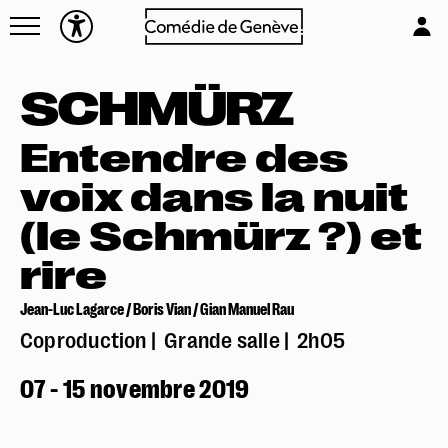
Navettes
L'équipe
Entreprises
Emplois & stages
SCHMÜRZ
Foire aux questions
Partenaires
Mécénat & sponsoring
Entendre des
Louer la Comédie
voix dans la nuit
Technique
(le Schmürz ?) et
rire
Jean-Luc Lagarce / Boris Vian / Gian Manuel Rau
Coproduction
Grande salle
2h05
07 - 15 novembre 2019