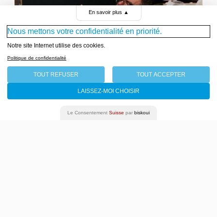
ICI, HISTOIRE(S)
En savoir plus
▲
DE GENÈVE
Nous mettons votre confidentialité en priorité.
Écouter les histoires de
Notre site Internet utilise des cookies.
l’histoire grande et
Politique de confidentialité
insoupçonnée de la
TOUT REFUSER
TOUT ACCEPTER
comédie de Genève (si,
si, avec « c » minuscule)
LAISSEZ-MOI CHOISIR
Philippe Macasdar
Le Consentement
Suisse
par
biskoui
10 - 14 décembre 2019
Programme complet