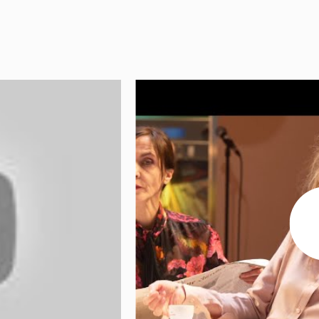
Le Marché
Le restaurant Blé Noir
L'équipe
Emplois & stages
Partenaires
Mécénat & sponsoring
Louer la Comédie
Technique