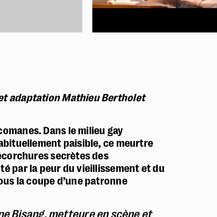
 et adaptation Mathieu Bertholet
icomanes. Dans le milieu gay
habituellement paisible, ce meurtre
s écorchures secrètes des
té par la peur du vieillissement et du
 sous la coupe d’une patronne
ne Bisang, metteure en scène et