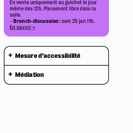
En vente uniquement au guichet le jour
même dès 12h. Placement libre dans la
salle.
–
Brunch-discussion :
sam 25 jan 11h.
En savoir +
Mesure d’accessibilité
Médiation