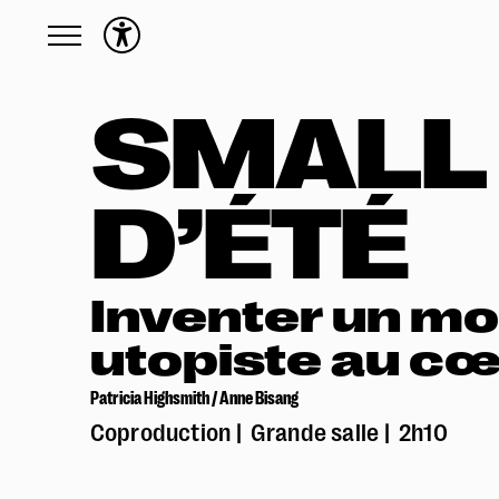
Programme
SMALL 
Toute la saison
Calendrier
D’ÉTÉ
English friendly
Précédemment
Actions culturelles
Inventer un mo
Présentation des Actions culturelles
utopiste au cœ
Activités
En situation de handicap
Patricia Highsmith / Anne Bisang
Écoles
Coproduction
Grande salle
2h10
Familles
Production