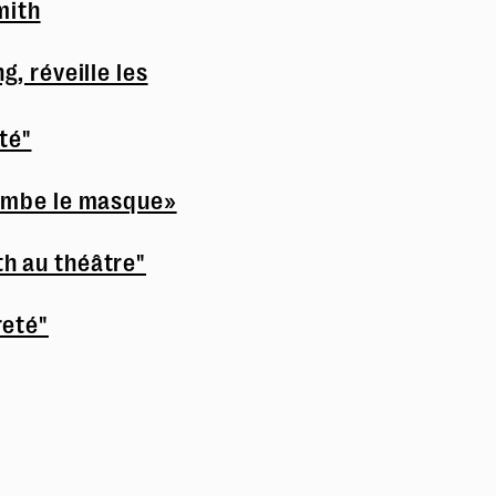
mith
g, réveille les
été"
tombe le masque»
h au théâtre"
reté"