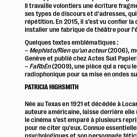
Il travaille volontiers une écriture frag
ses types de discours et d'adresses, qui 
répétition. En 2015, il s’est vu confier l
installer une fabrique de théâtre pour l
Quelques textes emblématiques :
–
Mephisto/Rien qu'un acteur
(2006), m
Genève et publié chez Actes Sud Papier
–
FaRbEn
(2009), une pièce qui a reçu le 
radiophonique pour sa mise en ondes su
PATRICIA HIGHSMITH
Née au Texas en 1921 et décédée à Locar
auteure américaine, laisse derrière ell
le cinéma s’est emparé à plusieurs repr
pour ne citer qu'eux. Connue essentielle
psychologiques et son personnage fétic