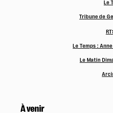
Le 
Tribune de Gen
RTS
Le Temps : Anne
Le Matin Dim
Arci
À venir