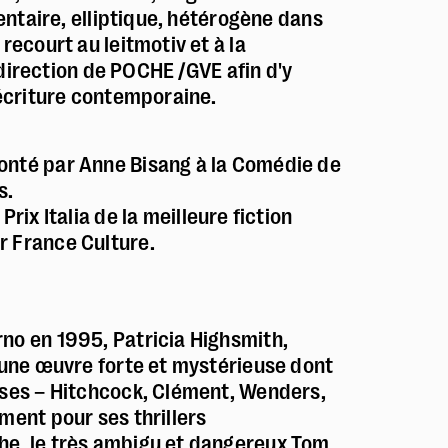
mentaire, elliptique, hétérogène dans
recourt au leitmotiv et à la
Police dyslexie :
non
a direction de POCHE /GVE afin d'y
’écriture contemporaine.
Taille du texte :
par défaut
Contrastes :
par défaut
onté par Anne Bisang à la Comédie de
s.
Prix Italia de la meilleure fiction
r France Culture.
no en 1995, Patricia Highsmith,
e une œuvre forte et mystérieuse dont
ises – Hitchcock, Clément, Wenders,
ment pour ses thrillers
he, le très ambigu et dangereux Tom