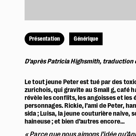
Présentation
Générique
D'après Patricia Highsmith, traduction
Le tout jeune Peter est tué par des tox
zurichois, qui gravite au Small g, café 
révèle les conflits, les angoisses et le
personnages. Rickie, l’ami de Peter, han
sida ; Luisa, la jeune couturière naïve,
haineuse ; et bien d’autres encore…
« Parce que nous aimons l’idée qu’An