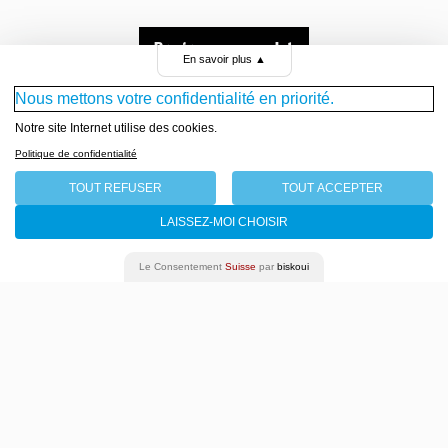
Programme complet
En savoir plus
▲
Nous mettons votre confidentialité en priorité.
Notre site Internet utilise des cookies.
Politique de confidentialité
TOUT REFUSER
TOUT ACCEPTER
LAISSEZ-MOI CHOISIR
Le Consentement
Suisse
par
biskoui
Archives
Presse
Emplois & stages
Newsletter
Télécharger la brochure
Plan du site