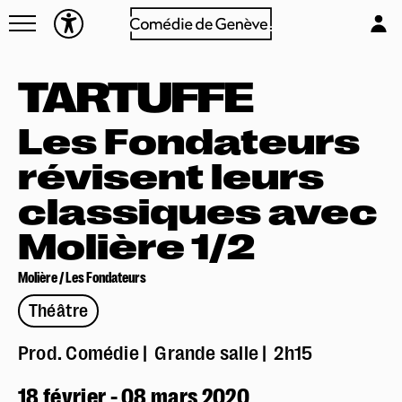
Navettes
L'équipe
Entreprises
Emplois & stages
TARTUFFE
Foire aux questions
Partenaires
Mécénat & sponsoring
Les Fondateurs
Louer la Comédie
révisent leurs
Technique
classiques avec
Molière 1/2
Molière / Les Fondateurs
Théâtre
Prod. Comédie
Grande salle
2h15
18 février - 08 mars 2020