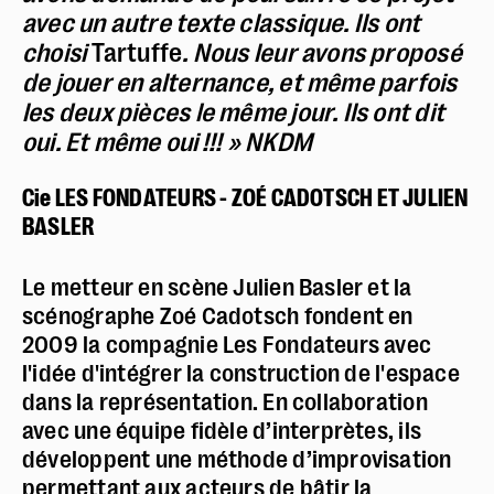
avec un autre texte classique. Ils ont
choisi
Tartuffe
. Nous leur avons proposé
de jouer en alternance, et même parfois
les deux pièces le même jour. Ils ont dit
oui. Et même oui !!! » NKDM
Police dyslexie :
non
Cie
LES FONDATEURS - ZOÉ CADOTSCH ET JULIEN
BASLER
Taille du texte :
par défaut
Contrastes :
par défaut
Le metteur en scène Julien Basler et la
scénographe Zoé Cadotsch fondent en
2009 la compagnie Les Fondateurs avec
l'idée d'intégrer la construction de l'espace
dans la représentation. En collaboration
avec une équipe fidèle d’interprètes, ils
développent une méthode d’improvisation
permettant aux acteurs de bâtir la