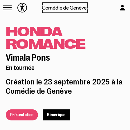
Navettes
L'équipe
Entreprises
Emplois & stages
HONDA
Foire aux questions
Partenaires
ROMANCE
Mécénat & sponsoring
Louer la Comédie
Vimala Pons
Technique
En tournée
Création le 23 septembre 2025 à la
Comédie de Genève
Présentation
Générique