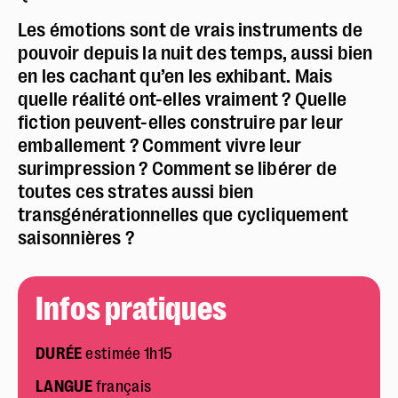
Les émotions sont de vrais instruments de
Réserver en ligne
pouvoir depuis la nuit des temps, aussi bien
en les cachant qu’en les exhibant. Mais
Mon compte
quelle réalité ont-elles vraiment ? Quelle
Votre venue
fiction peuvent-elles construire par leur
emballement ? Comment vivre leur
Newsletter
surimpression ? Comment se libérer de
toutes ces strates aussi bien
transgénérationnelles que cycliquement
saisonnières ?
Infos pratiques
DURÉE
estimée 1h15
LANGUE
français