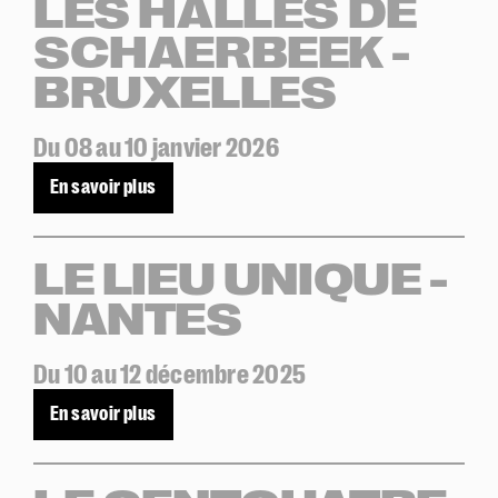
LES HALLES DE
SCHAERBEEK -
Contrastes :
par défaut
BRUXELLES
Du 08 au 10 janvier 2026
En savoir plus
LE LIEU UNIQUE -
NANTES
Du 10 au 12 décembre 2025
En savoir plus