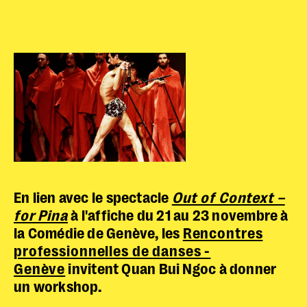
Réserver en ligne
En lien avec le spectacle
Out of Context –
Mon compte
for Pina
à l'affiche du 21 au 23 novembre à
Votre venue
la Comédie de Genève, les
Rencontres
professionnelles de danses -
Newsletter
Genève
invitent Quan Bui Ngoc à donner
un workshop.