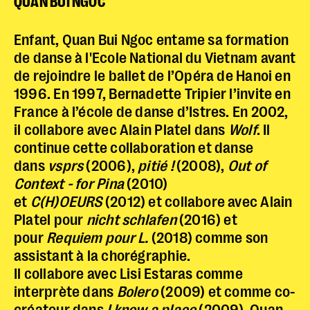
QUAN BUI NGOC
Enfant, Quan Bui Ngoc entame sa formation
de danse à l'Ecole National du Vietnam avant
de rejoindre le ballet de l’Opéra de Hanoi en
1996. En 1997, Bernadette Tripier l’invite en
France à l’école de danse d’Istres. En 2002,
il collabore avec Alain Platel dans
Wolf
. Il
continue cette collaboration et danse
dans
vsprs
(2006),
pitié !
(2008),
Out of
Context - for Pina
(2010)
et
C(H)OEURS
(2012) et collabore avec Alain
Platel pour
nicht schlafen
(2016) et
pour
Requiem pour L.
(2018) comme son
assistant à la chorégraphie.
Il collabore avec Lisi Estaras comme
interprète dans
Bolero
(2009) et comme co-
créateur dans
I know a place
(2009). Quan