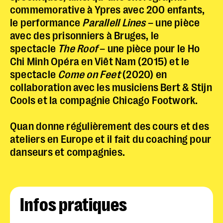
commemorative à Ypres avec 200 enfants,
le performance
Parallell Lines
– une pièce
avec des prisonniers à Bruges, le
spectacle
The Roof
– une pièce pour le Ho
Chi Minh Opéra en Viêt Nam (2015) et le
spectacle
Come on Feet
(2020) en
collaboration avec les musiciens Bert & Stijn
Cools et la compagnie Chicago Footwork.
Police dyslexie :
non
Quan donne régulièrement des cours et des
ateliers en Europe et il fait du coaching pour
Taille du texte :
par défaut
danseurs et compagnies.
Contrastes :
par défaut
Infos pratiques