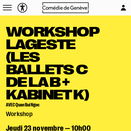
Navettes
L'équipe
Entreprises
Emplois & stages
WORKSHOP
Foire aux questions
Partenaires
LAGESTE
Mécénat & sponsoring
Louer la Comédie
(LES
Technique
BALLETS C
DE LA B +
KABINET K)
AVEC Quan Bui Ngoc
Workshop
Jeudi 23 novembre — 10h00