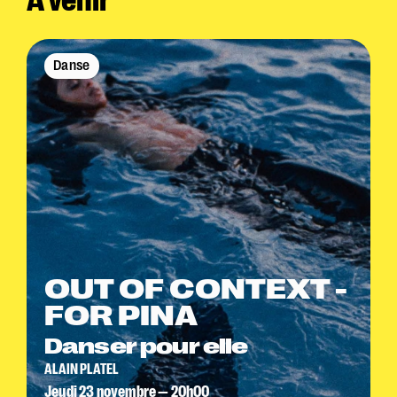
À venir
Danse
OUT OF CONTEXT -
FOR PINA
Danser pour elle
ALAIN PLATEL
Jeudi 23 novembre — 20h00