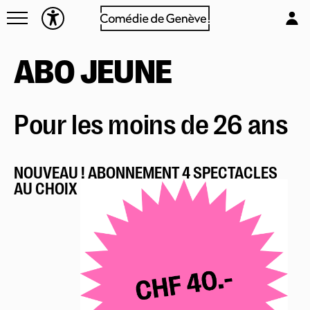
Navettes
L'équipe
Entreprises
Emplois & stages
ABO JEUNE
Foire aux questions
Partenaires
Mécénat & sponsoring
Pour les moins de 26 ans
Louer la Comédie
Technique
NOUVEAU ! ABONNEMENT 4 SPECTACLES
AU CHOIX