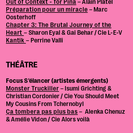
Out of Context - for Pina
– Alain Platel
Préparation pour un miracle
– Marc
Oosterhoff
Chapter 3: The Brutal Journey of the
Heart
– Sharon Eyal & Gai Behar / Cie L-E-V
Kantik
– Perrine Valli
THÉÂTRE
Focus S'élancer (artistes émergents)
Monster Truckiller
– Isumi Grichting &
Christian Cordonier / Cie You Should Meet
My Cousins From Tchernobyl
Ça tombera pas plus bas
– Alenka Chenuz
& Amélie Vidon / Cie Alors voilà