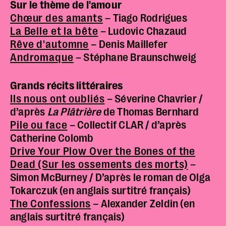
Sur le thème de l'amour
Chœur des amants
– Tiago Rodrigues
Police dyslexie :
non
La Belle et la bête
– Ludovic Chazaud
Taille du texte :
par défaut
Rêve d'automne
– Denis Maillefer
Andromaque
– Stéphane Braunschweig
Contrastes :
par défaut
Grands récits littéraires
Ils nous ont oubliés
– Séverine Chavrier /
d’après
La Plâtrière
de Thomas Bernhard
Pile ou face
– Collectif CLAR / d’après
Catherine Colomb
Drive Your Plow Over the Bones of the
Dead (Sur les ossements des morts)
–
Simon McBurney
/
D’après le roman de Olga
Tokarczuk
(en anglais surtitré français
)
The Confessions
– Alexander Zeldin
(en
anglais surtitré français)