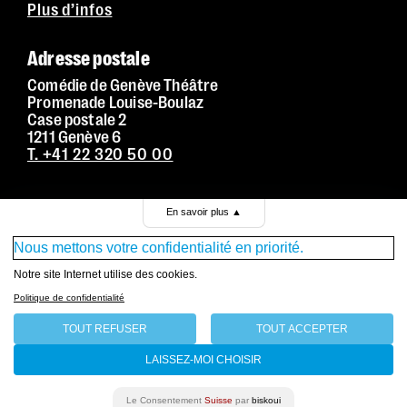
Plus d’infos
Adresse postale
Comédie de Genève Théâtre
Promenade Louise-Boulaz
Case postale 2
1211 Genève 6
T. +41 22 320 50 00
Conditions générales de vente
En savoir plus
▲
Mentions légales
Nous mettons votre confidentialité en priorité.
Politique de confidentialité
Notre site Internet utilise des cookies.
Politique de confidentialité
TOUT REFUSER
TOUT ACCEPTER
LAISSEZ-MOI CHOISIR
Le Consentement
Suisse
par
biskoui