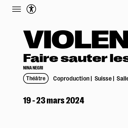
Programme
VIOLE
Toute la saison
Calendrier
English friendly
Faire sauter le
Précédemment
NINA NEGRI
Actions culturelles
Coproduction
Suisse
Sal
Théâtre
Présentation des Actions culturelles
Activités
En situation de handicap
19 - 23 mars 2024
Écoles
Familles
Production