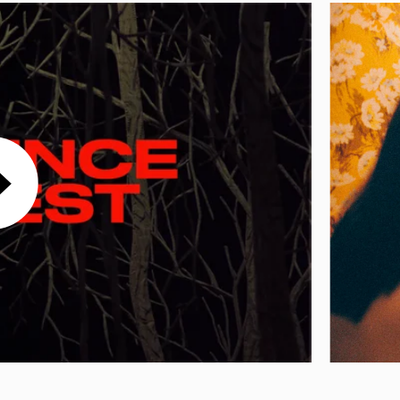
Le Marché
Le restaurant Blé Noir
L'équipe
Emplois & stages
Partenaires
Mécénat & sponsoring
Louer la Comédie
Technique