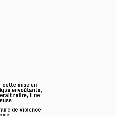
r cette mise en
ique envoûtante,
ait relire, il ne
ieuse
faire de Violence
oire