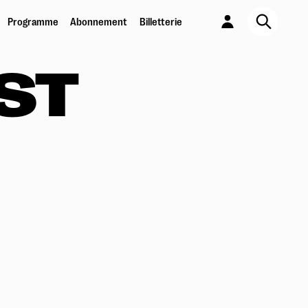
Programme
Abonnement
Billetterie
JE SORS !
ST
Abonnement 6 spectacles au choix
En savoir plus
PASS PARTOUT
Pour les moins de 26 ans
En savoir plus