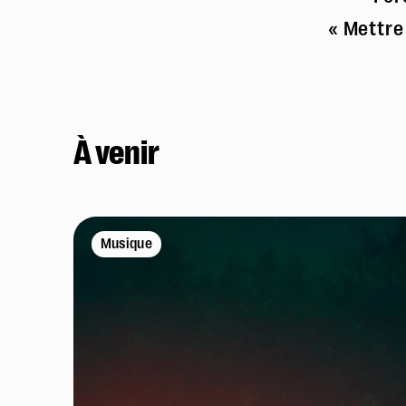
« Mettre
À venir
Musique