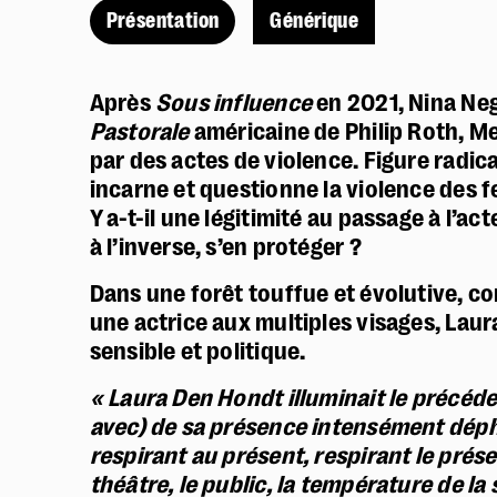
Présentation
Générique
Après
Sous influence
en 2021, Nina Negr
Pastorale
américaine de Philip Roth, Me
par des actes de violence. Figure radic
incarne et questionne la violence des 
Y a-t-il une légitimité au passage à l’a
à l’inverse, s’en protéger ?
Dans une forêt touffue et évolutive, co
une actrice aux multiples visages, Lau
sensible et politique.
«
Laura Den Hondt illuminait le précéde
avec) de sa présence intensément déph
respirant au présent, respirant le présen
théâtre, le public, la température de la 