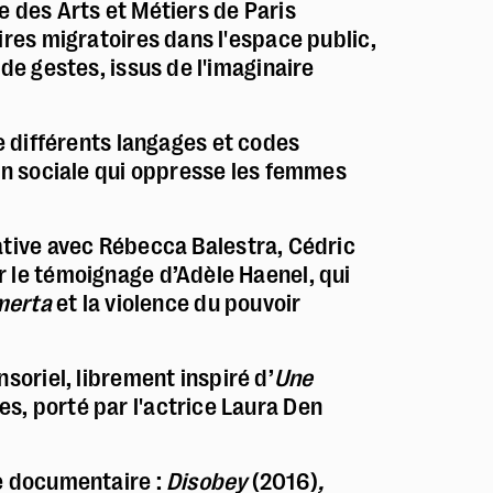
e des Arts et Métiers de Paris
ires migratoires dans l'espace public,
Police dyslexie :
non
de gestes, issus de l'imaginaire
Taille du texte :
par défaut
e différents langages et codes
Contrastes :
par défaut
ion sociale qui oppresse les femmes
tive avec Rébecca Balestra, Cédric
 le témoignage d’Adèle Haenel, qui
merta
et la violence du pouvoir
soriel, librement inspiré d’
Une
s, porté par l'actrice Laura Den
he documentaire :
Disobey
(2016)
,