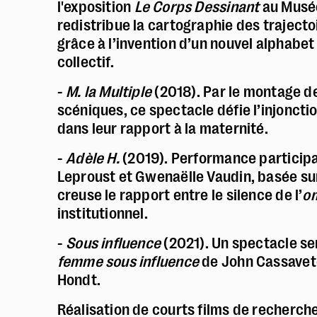
l'exposition
Le Corps Dessinant
au Musé
redistribue la cartographie des trajecto
grâce à l’invention d’un nouvel alphabet 
collectif.
-
M. la Multiple
(2018). Par le montage d
scéniques, ce spectacle défie l’injonct
dans leur rapport à la maternité.
-
Adèle H.
(2019). Performance participa
Leproust et Gwenaëlle Vaudin, basée sur
creuse le rapport entre le silence de l’
o
institutionnel.
-
Sous influence
(2021). Un spectacle sen
femme sous influence
de John Cassavete
Hondt.
Réalisation de courts films de recherc