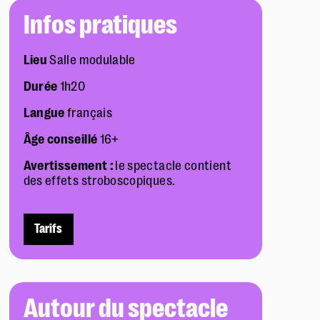
Infos pratiques
Lieu
Salle modulable
Durée
1h20
Langue
français
Âge conseillé
16+
Avertissement :
le spectacle contient
des effets stroboscopiques.
Tarifs
Autour du spectacle