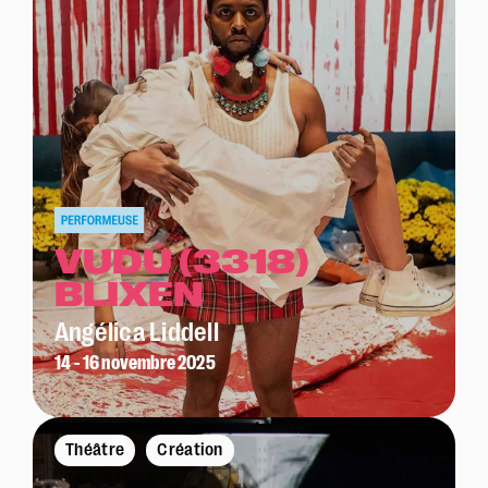
VUDÚ (3318)
BLIXEN
Angélica Liddell
14 - 16 novembre 2025
Théâtre
Création