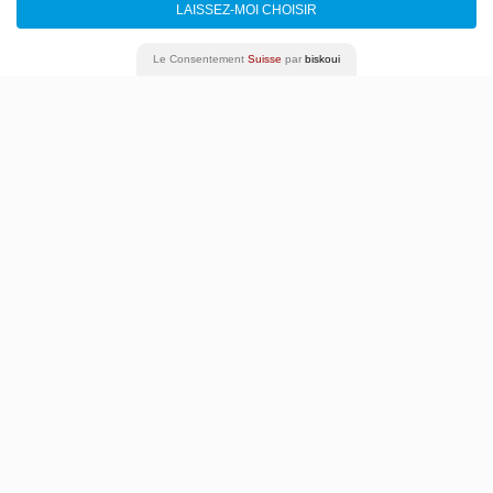
LAISSEZ-MOI CHOISIR
Le Consentement
Suisse
par
biskoui
ARIA DA CAPO
Séverine Chavrier
21 - 23 novembre 2025
Programme complet