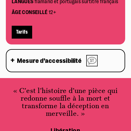
LANGUES
flamand et portugais surtitré français
ÂGE CONSEILLÉ
12+
Police dyslexie :
non
Tarifs
Taille du texte :
par défaut
Contrastes :
par défaut
Mesure d’accessibilité
« C’est l’histoire d’une pièce qui
redonne souffle à la mort et
transforme la déception en
merveille. »
Libération