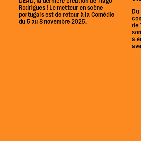
DEAD, la dernière création de Tiago
Rodrigues ! Le metteur en scène
Du 
portugais est de retour à la Comédie
com
du 5 au 8 novembre 2025.
de 
son
à é
ave