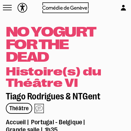
Navettes
L'équipe
Entreprises
Emplois & stages
NO YOGURT
Foire aux questions
Partenaires
FOR THE
Mécénat & sponsoring
Louer la Comédie
DEAD
Technique
Histoire(s) du
Théâtre VI
Tiago Rodrigues & NTGent
Théâtre
Accueil
Portugal - Belgique
Grande salle
1h35